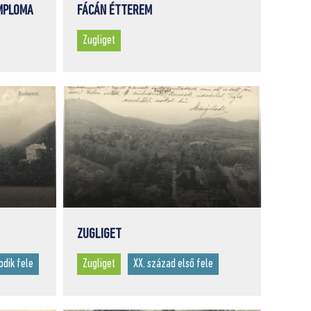
MPLOMA
FÁCÁN ÉTTEREM
Zugliget
ZUGLIGET
odik fele
Zugliget
XX. század első fele