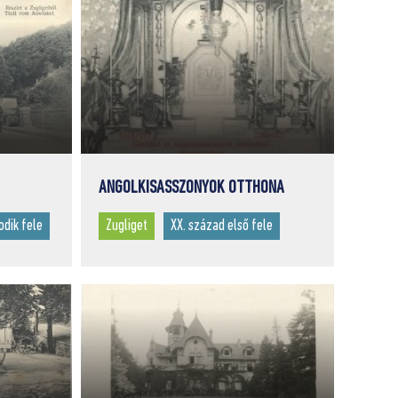
ANGOLKISASSZONYOK OTTHONA
odik fele
Zugliget
XX. század első fele