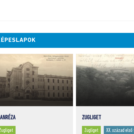
KÉPESLAPOK
ANRÉZA
ZUGLIGET
Zugliget
Zugliget
XX. század első 