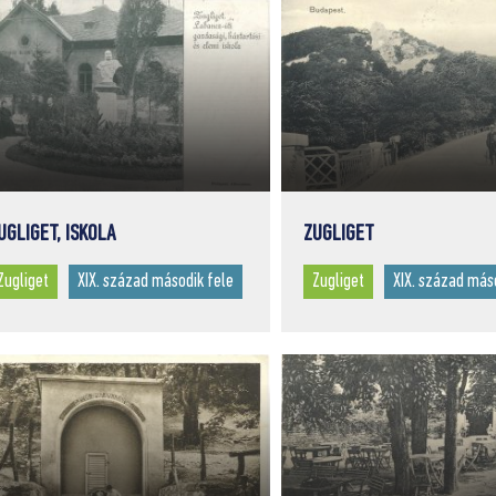
UGLIGET, ISKOLA
ZUGLIGET
Zugliget
XIX. század második fele
Zugliget
XIX. század más