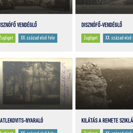
ISZNÓFŐ VENDÉGLŐ
DISZNÓFŐ-VENDÉGLŐ
Zugliget
XX. század első fele
Zugliget
XX. század első 
ATLEKOVITS-NYARALÓ
KILÁTÁS A REMETE SZIKL