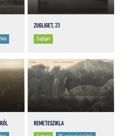
ZUGLIGET, 23
fele
Zugliget
ÁRÓL
REMETESZIKLA