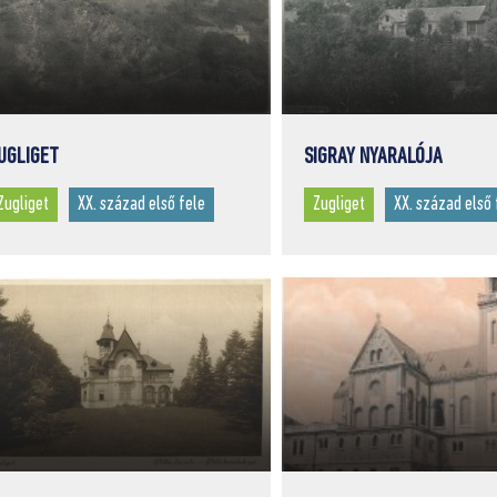
UGLIGET
SIGRAY NYARALÓJA
Zugliget
XX. század első fele
Zugliget
XX. század első 