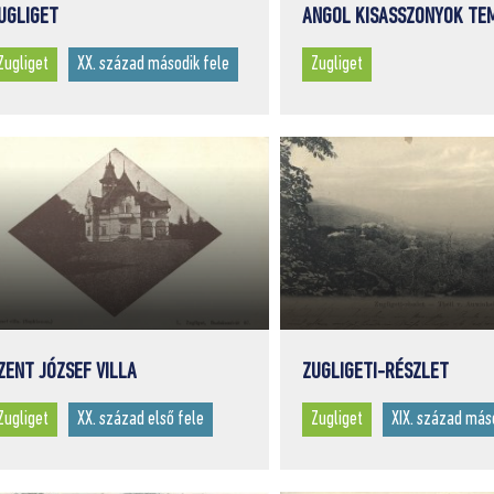
UGLIGET
ANGOL KISASSZONYOK TE
Zugliget
XX. század második fele
Zugliget
ZENT JÓZSEF VILLA
ZUGLIGETI-RÉSZLET
Zugliget
XX. század első fele
Zugliget
XIX. század más