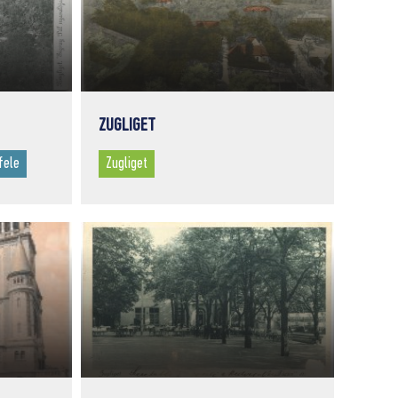
ZUGLIGET
fele
Zugliget