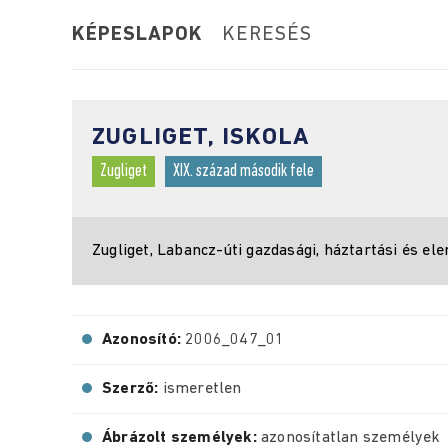
KÉPESLAPOK
KERESÉS
ZUGLIGET, ISKOLA
Zugliget
XIX. század második fele
Zugliget, Labancz-úti gazdasági, háztartási és ele
Azonosító:
2006_047_01
Szerző:
ismeretlen
Ábrázolt személyek:
azonosítatlan személyek