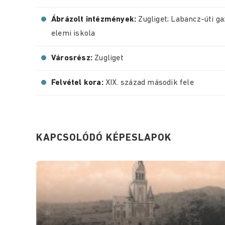
Ábrázolt intézmények:
Zugliget; Labancz-úti ga
elemi iskola
Városrész:
Zugliget
Felvétel kora:
XIX. század második fele
KAPCSOLÓDÓ KÉPESLAPOK