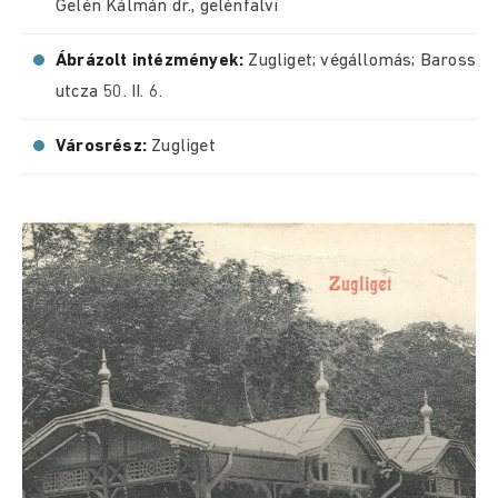
Gelén Kálmán dr., gelénfalvi
Ábrázolt intézmények:
Zugliget; végállomás; Baross
utcza 50. II. 6.
Városrész:
Zugliget