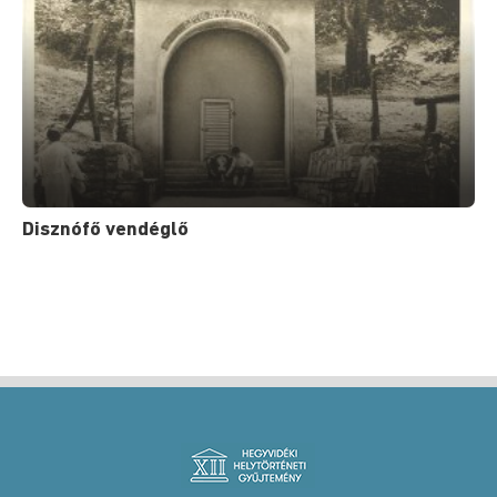
Disznófő vendéglő