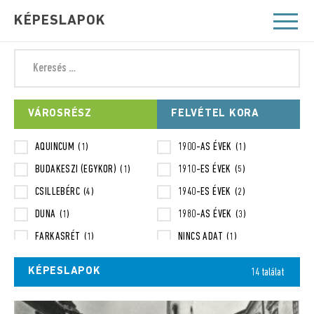
KÉPESLAPOK
VÁROSRÉSZ
FELVÉTEL KORA
AQUINCUM
1900-AS ÉVEK
(1)
(1)
BUDAKESZI (EGYKOR)
1910-ES ÉVEK
(1)
(5)
CSILLEBÉRC
1940-ES ÉVEK
(4)
(2)
DUNA
1980-AS ÉVEK
(1)
(3)
FARKASRÉT
NINCS ADAT
(1)
(1)
FARKASVÖLGY
XX. SZÁZAD MÁSODIK FELE
(8)
(1)
KÉPESLAPOK
14 találat
FÖLDALATTI
(1)
HEGYVIDÉK
(1)