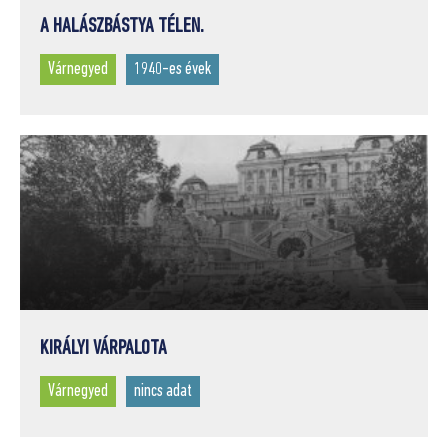
A HALÁSZBÁSTYA TÉLEN.
Várnegyed
1940-es évek
KIRÁLYI VÁRPALOTA
Várnegyed
nincs adat