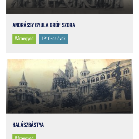
ANDRÁSSY GYULA GRÓF SZORA
Várnegyed
1910-es évek
HALÁSZBÁSTYA
Várnegyed