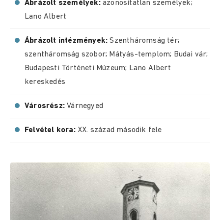
Ábrázolt személyek:
azonosítatlan személyek;
Lano Albert
Ábrázolt intézmények:
Szentháromság tér;
szentháromság szobor; Mátyás-templom; Budai vár;
Budapesti Történeti Múzeum; Lano Albert
kereskedés
Városrész:
Várnegyed
Felvétel kora:
XX. század második fele