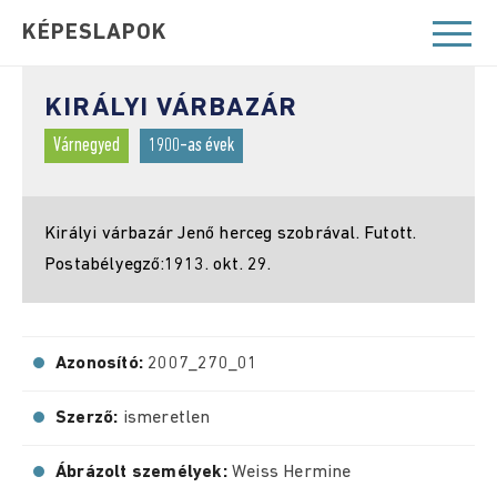
KÉPESLAPOK
KIRÁLYI VÁRBAZÁR
Várnegyed
1900-as évek
Királyi várbazár Jenő herceg szobrával. Futott.
Postabélyegző:1913. okt. 29.
Azonosító:
2007_270_01
Szerző:
ismeretlen
Ábrázolt személyek:
Weiss Hermine