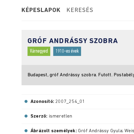
KÉPESLAPOK
KERESÉS
GRÓF ANDRÁSSY SZOBRA
Várnegyed
1910-es évek
Budapest, gróf Andrássy szobra. Futott. Postabély
Azonosító:
2007_254_01
Szerző:
ismeretlen
Ábrázolt személyek:
Gróf Andrássy Gyula; Wei