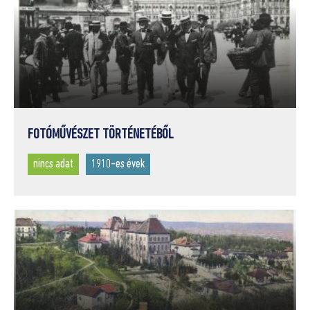
1938
(1)
1940-ES ÉVEK
(14)
1940-ES ÉVEK ELSŐ FELE
(1)
1943 (?)
(1)
1950-ES ÉVEK
(5)
1960-AS ÉVEK
(1)
FOTÓMŰVÉSZET TÖRTÉNETÉBŐL
1970-ES ÉVEK
(3)
nincs adat
1910-es évek
1980-AS ÉVEK
(24)
1990-ES ÉVEK
(4)
2000-ES ÉVEK
(1)
8/26/1923
(1)
NINCS ADAT
(37)
XIX. SZÁZAD ELSŐ FELE
(21)
XIX. SZÁZAD MÁSODIK