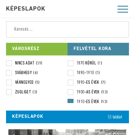
KÉPESLAPOK
VÁROSRÉSZ
FELVÉTEL KORA
NINCS ADAT
1870 KÖRÜL
(39)
(1)
SVÁBHEGY
1890-1910
(6)
(1)
VÁRNEGYED
1890-ES ÉVEK
(5)
(7)
ZUGLIGET
1900-AS ÉVEK
(3)
(53)
1910-ES ÉVEK
(53)
1910-ES ÉVEK ELEJE
(1)
KÉPESLAPOK
53 találat
1920-AS ÉVEK
(12)
1930-AS ÉVEK
(11)