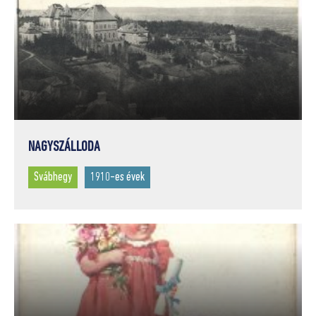
NAGYSZÁLLODA
Svábhegy
1910-es évek