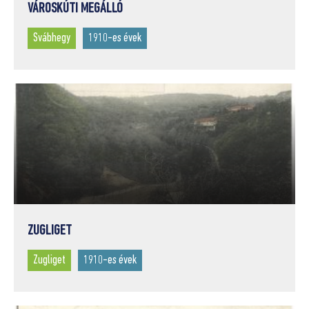
VÁROSKÚTI MEGÁLLÓ
Svábhegy
1910-es évek
ZUGLIGET
Zugliget
1910-es évek