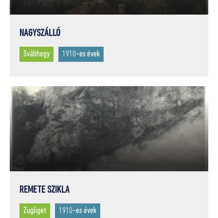
FELE
(36)
XX. SZÁZAD ELSŐ FELE
(225)
NAGYSZÁLLÓ
XX. SZÁZAD MÁSODIK FELE
(42)
Svábhegy
1910-es évek
REMETE SZIKLA
Zugliget
1910-es évek