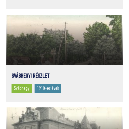
SVÁBHEGYI RÉSZLET
Svábhegy
1910-es évek