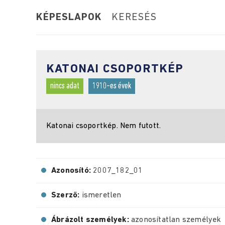
KÉPESLAPOK
KERESÉS
KATONAI CSOPORTKÉP
nincs adat
1910-es évek
Katonai csoportkép. Nem futott.
Azonosító:
2007_182_01
Szerző:
ismeretlen
Ábrázolt személyek:
azonosítatlan személyek