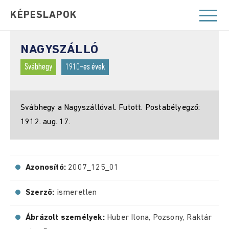
KÉPESLAPOK
NAGYSZÁLLÓ
Svábhegy
1910-es évek
Svábhegy a Nagyszállóval. Futott. Postabélyegző:
1912. aug. 17.
Azonosító:
2007_125_01
Szerző:
ismeretlen
Ábrázolt személyek:
Huber Ilona, Pozsony, Raktár