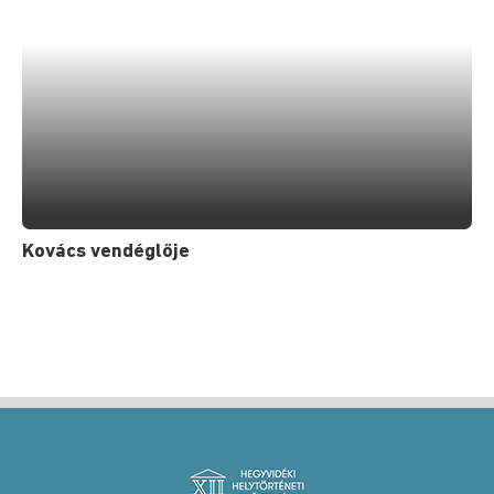
Kovács vendéglője