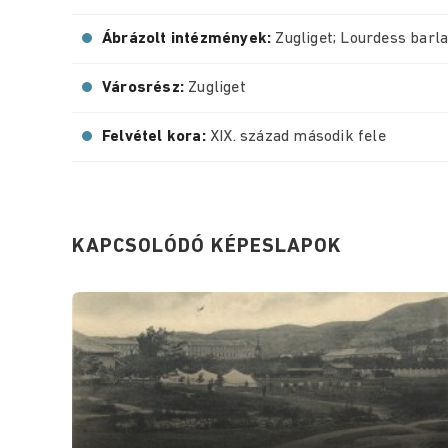
Ábrázolt intézmények:
Zugliget; Lourdess barl
Városrész:
Zugliget
Felvétel kora:
XIX. század második fele
KAPCSOLÓDÓ KÉPESLAPOK