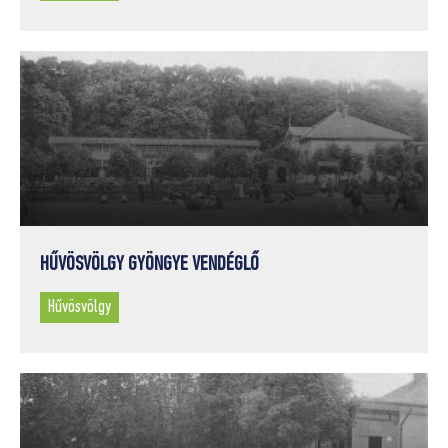
HŰVÖSVÖLGY GYÖNGYE VENDÉGLŐ
Hűvösvölgy