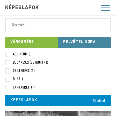
KÉPESLAPOK
VÁROSRÉSZ
FELVÉTEL KORA
AQUINCUM
(1)
BUDAKESZI (EGYKOR)
(1)
CSILLEBÉRC
(4)
DUNA
(1)
FARKASRÉT
(1)
FARKASVÖLGY
(8)
KÉPESLAPOK
10 találat
FÖLDALATTI
(1)
HEGYVIDÉK
(1)