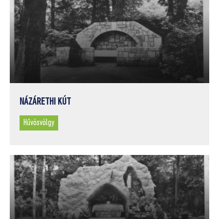
NÁZÁRETHI KÚT
Hűvösvölgy