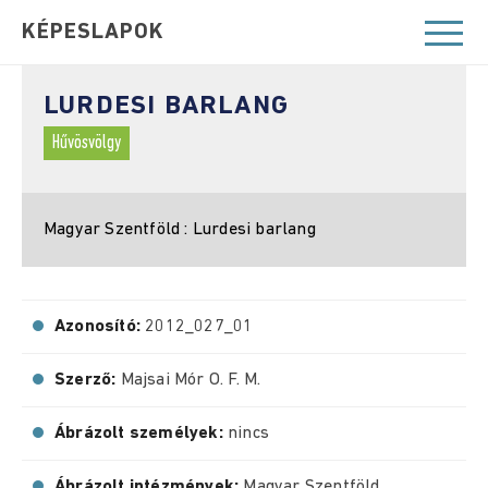
KÉPESLAPOK
LURDESI BARLANG
Hűvösvölgy
Magyar Szentföld : Lurdesi barlang
Azonosító:
2012_027_01
Szerző:
Majsai Mór O. F. M.
Ábrázolt személyek:
nincs
Ábrázolt intézmények:
Magyar Szentföld