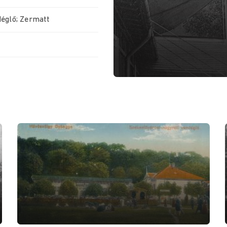
déglő; Zermatt