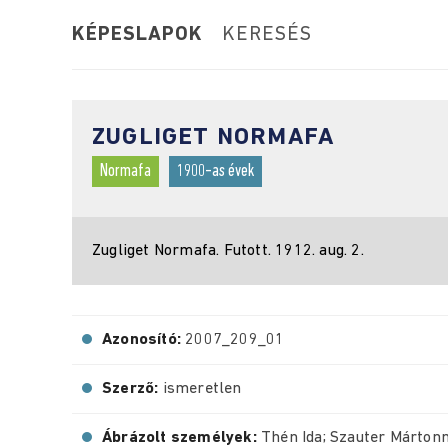
KÉPESLAPOK
KERESÉS
ZUGLIGET NORMAFA
Normafa
1900-as évek
Zugliget Normafa. Futott. 1912. aug. 2.
Azonosító:
2007_209_01
Szerző:
ismeretlen
Ábrázolt személyek:
Thén Ida; Szauter Márton