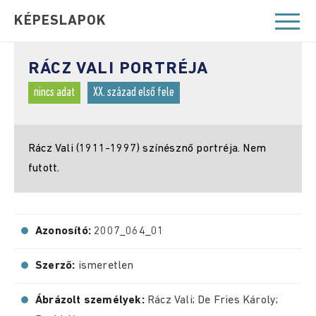
KÉPESLAPOK
RÁCZ VALI PORTRÉJA
nincs adat
XX. század első fele
Rácz Vali (1911-1997) színésznő portréja. Nem
futott.
Azonosító:
2007_064_01
Szerző:
ismeretlen
Ábrázolt személyek:
Rácz Vali; De Fries Károly;