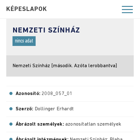
KÉPESLAPOK
NEMZETI SZÍNHÁZ
nincs adat
Nemzeti Színház [második. Azóta lerobbantva]
Azonosító:
2008_057_01
Szerző:
Dollinger Erhardt
Ábrázolt személyek:
azonosítatlan személyek
Ábrázolt intézmények:
Nemzeti Színház; Blaha