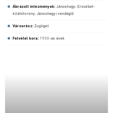
Ábrázolt intézmények:
Jánoshegy; Erzsébet-
kilátótorony; Jánoshegyi vendéglő
Városrész:
Zugliget
Felvétel kora:
1930-as évek