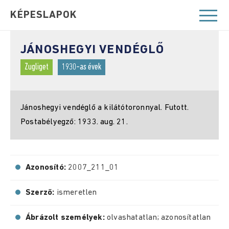
KÉPESLAPOK
JÁNOSHEGYI VENDÉGLŐ
Zugliget
1930-as évek
Jánoshegyi vendéglő a kilátótoronnyal. Futott.
Postabélyegző: 1933. aug. 21.
Azonosító:
2007_211_01
Szerző:
ismeretlen
Ábrázolt személyek:
olvashatatlan; azonosítatlan