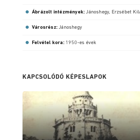
Ábrázolt intézmények:
Jánoshegy, Erzsébet Kil
Városrész:
Jánoshegy
Felvétel kora:
1950-es évek
KAPCSOLÓDÓ KÉPESLAPOK