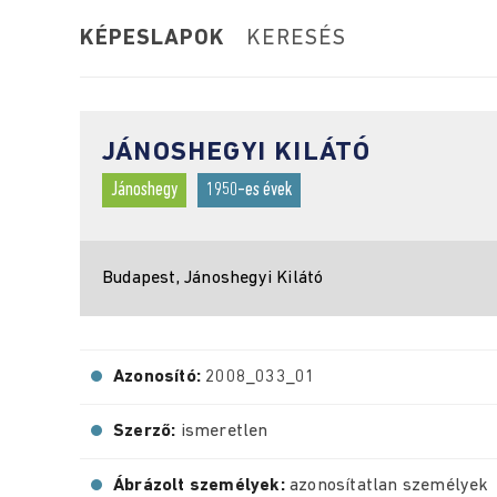
KÉPESLAPOK
KERESÉS
JÁNOSHEGYI KILÁTÓ
Jánoshegy
1950-es évek
Budapest, Jánoshegyi Kilátó
Azonosító:
2008_033_01
Szerző:
ismeretlen
Ábrázolt személyek:
azonosítatlan személyek