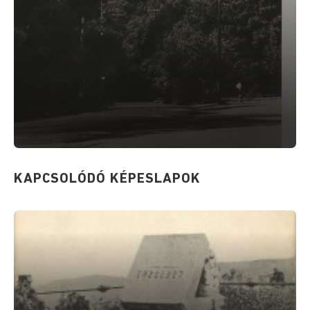
KAPCSOLÓDÓ KÉPESLAPOK