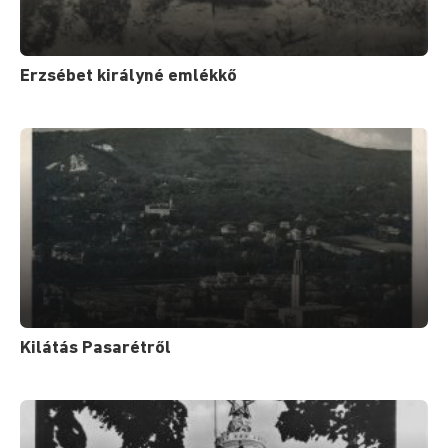
Erzsébet királyné emlékkő
Kilátás Pasarétről