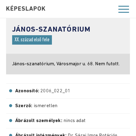
KÉPESLAPOK
JÁNOS-SZANATÓRIUM
XX. század első fele
János-szanatórium, Városmajor u. 68. Nem futott.
Azonosító:
2006_022_01
Szerző:
ismeretlen
Ábrázolt személyek:
nincs adat
Ábrázolt intézmények:
Dr. Sárai Imre Rotációs