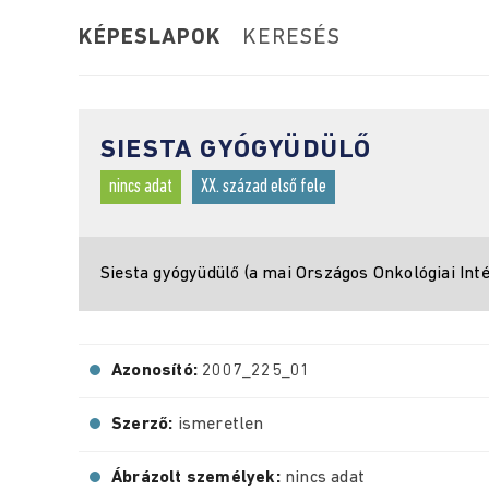
KÉPESLAPOK
KERESÉS
SIESTA GYÓGYÜDÜLŐ
nincs adat
XX. század első fele
Siesta gyógyüdülő (a mai Országos Onkológiai Inté
Azonosító:
2007_225_01
Szerző:
ismeretlen
Ábrázolt személyek:
nincs adat