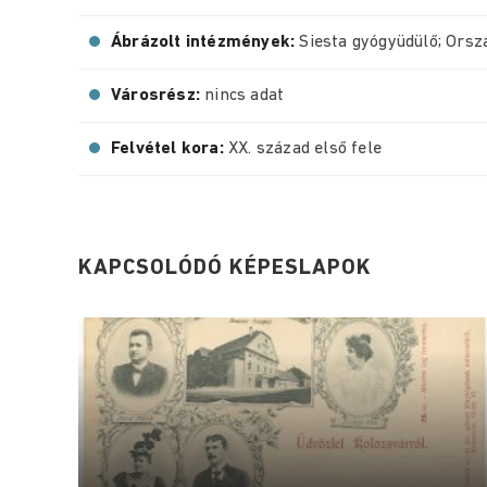
Ábrázolt intézmények:
Siesta gyógyüdülő; Orsz
Városrész:
nincs adat
Felvétel kora:
XX. század első fele
KAPCSOLÓDÓ KÉPESLAPOK