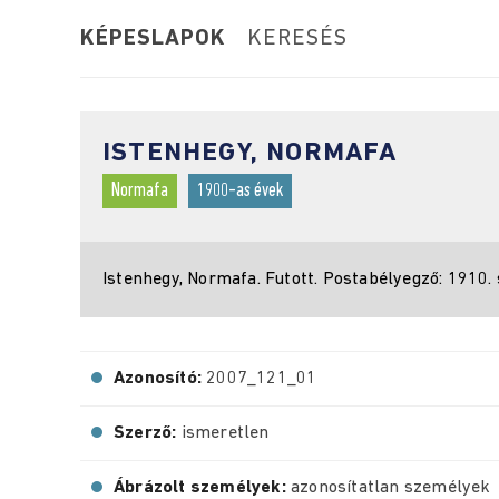
KÉPESLAPOK
KERESÉS
ISTENHEGY, NORMAFA
Normafa
1900-as évek
Istenhegy, Normafa. Futott. Postabélyegző: 1910. 
Azonosító:
2007_121_01
Szerző:
ismeretlen
Ábrázolt személyek:
azonosítatlan személyek