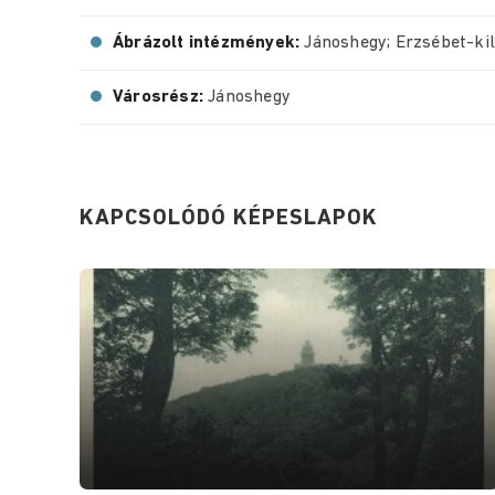
Ábrázolt intézmények:
Jánoshegy; Erzsébet-ki
Városrész:
Jánoshegy
KAPCSOLÓDÓ KÉPESLAPOK