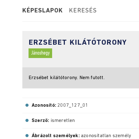
KÉPESLAPOK
KERESÉS
ERZSÉBET KILÁTÓTORONY
Jánoshegy
Erzsébet kilátótorony. Nem futott.
Azonosító:
2007_127_01
Szerző:
ismeretlen
Ábrázolt személyek:
azonosítatlan személy