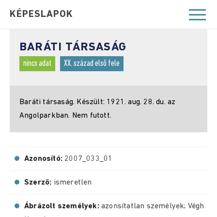
KÉPESLAPOK
BARÁTI TÁRSASÁG
nincs adat
XX. század első fele
Baráti társaság. Készült: 1921. aug. 28. du. az
Angolparkban. Nem futott.
Azonosító:
2007_033_01
Szerző:
ismeretlen
Ábrázolt személyek:
azonsítatlan személyek; Végh