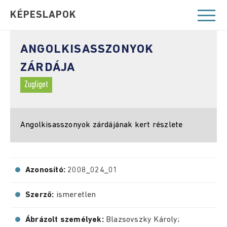
KÉPESLAPOK
ANGOLKISASSZONYOK
ZÁRDÁJA
Zugliget
Angolkisasszonyok zárdájának kert részlete
Azonosító:
2008_024_01
Szerző:
ismeretlen
Ábrázolt személyek:
Blazsovszky Károly;