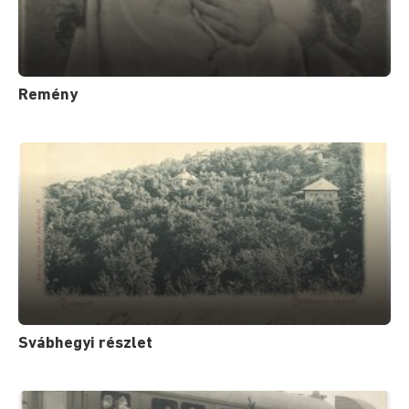
Remény
Svábhegyi részlet