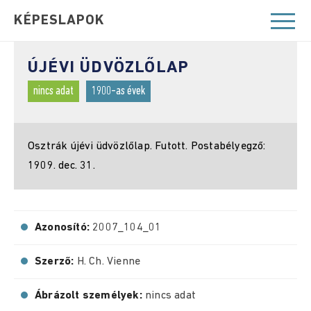
KÉPESLAPOK
ÚJÉVI ÜDVÖZLŐLAP
nincs adat
1900-as évek
Osztrák újévi üdvözlőlap. Futott. Postabélyegző:
1909. dec. 31.
Azonosító:
2007_104_01
Szerző:
H. Ch. Vienne
Ábrázolt személyek:
nincs adat