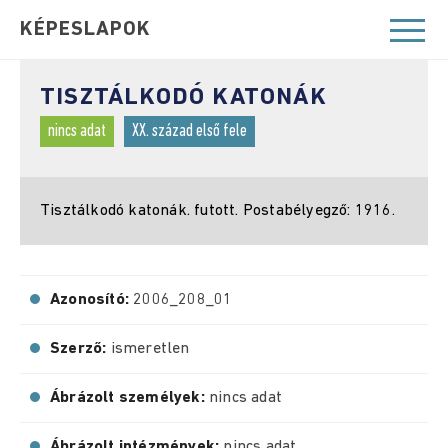
KÉPESLAPOK
TISZTÁLKODÓ KATONÁK
nincs adat
XX. század első fele
Tisztálkodó katonák. futott. Postabélyegző: 1916.
Azonosító:
2006_208_01
Szerző:
ismeretlen
Ábrázolt személyek:
nincs adat
Ábrázolt intézmények:
nincs adat