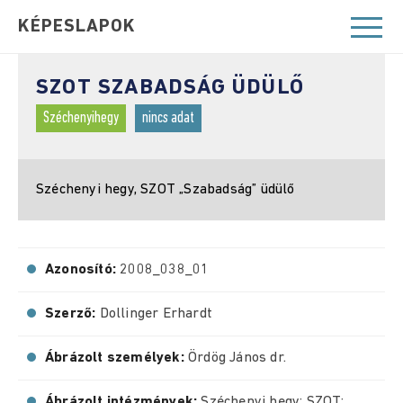
KÉPESLAPOK
SZOT SZABADSÁG ÜDÜLŐ
Széchenyihegy
nincs adat
Széchenyi hegy, SZOT „Szabadság” üdülő
Azonosító:
2008_038_01
Szerző:
Dollinger Erhardt
Ábrázolt személyek:
Ördög János dr.
Ábrázolt intézmények:
Széchenyi hegy; SZOT;