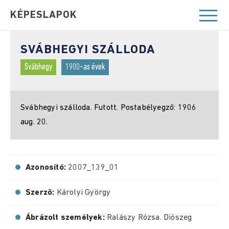
KÉPESLAPOK
SVÁBHEGYI SZÁLLODA
Svábhegy
1900-as évek
Svábhegyi szálloda. Futott. Postabélyegző: 1906
aug. 20.
Azonosító:
2007_139_01
Szerző:
Károlyi György
Ábrázolt személyek:
Ralászy Rózsa. Diószeg