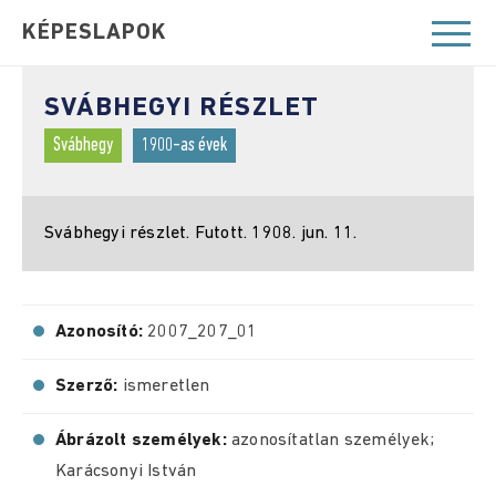
KÉPESLAPOK
SVÁBHEGYI RÉSZLET
Svábhegy
1900-as évek
Svábhegyi részlet. Futott. 1908. jun. 11.
Azonosító:
2007_207_01
Szerző:
ismeretlen
Ábrázolt személyek:
azonosítatlan személyek;
Karácsonyi István