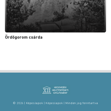
Ördögorom csárda
© 2026 | Képeslapok | Képeslapok | Minden jog fenntartva