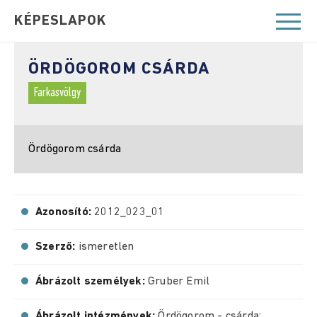
KÉPESLAPOK
ÖRDÖGOROM CSÁRDA
Farkasvölgy
Ördögorom csárda
Azonosító:
2012_023_01
Szerző:
ismeretlen
Ábrázolt személyek:
Gruber Emil
Ábrázolt intézmények:
Ördögorom - csárda;