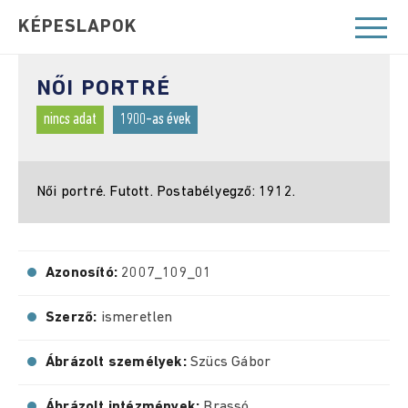
KÉPESLAPOK
NŐI PORTRÉ
nincs adat
1900-as évek
Női portré. Futott. Postabélyegző: 1912.
Azonosító:
2007_109_01
Szerző:
ismeretlen
Ábrázolt személyek:
Szücs Gábor
Ábrázolt intézmények:
Brassó