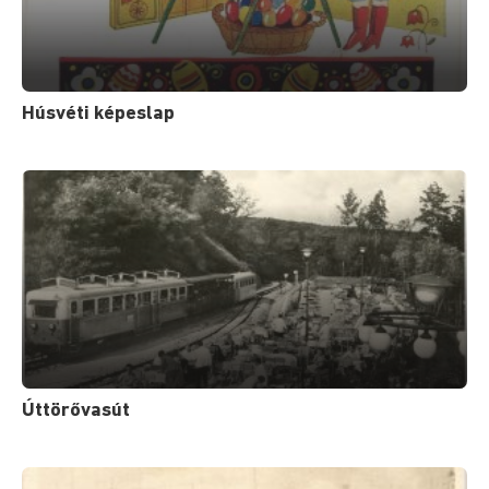
Húsvéti képeslap
Úttörővasút