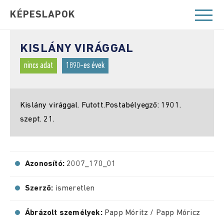
KÉPESLAPOK
KISLÁNY VIRÁGGAL
nincs adat
1890-es évek
Kislány virággal. Futott.Postabélyegző: 1901.
szept. 21.
Azonosító:
2007_170_01
Szerző:
ismeretlen
Ábrázolt személyek:
Papp Móritz / Papp Móricz