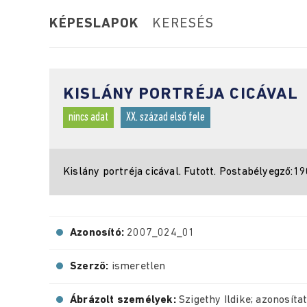
KÉPESLAPOK
KERESÉS
KISLÁNY PORTRÉJA CICÁVAL
nincs adat
XX. század első fele
Kislány portréja cicával. Futott. Postabélyegző:190
Azonosító:
2007_024_01
Szerző:
ismeretlen
Ábrázolt személyek:
Szigethy Ildike; azonosít