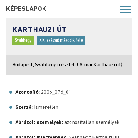
KÉPESLAPOK
KARTHAUZI ÚT
Svábhegy
XIX. század második fele
Budapest, Svábhegyi részlet. ( A mai Karthauzi út)
Azonosító:
2006_076_01
Szerző:
ismeretlen
Ábrázolt személyek:
azonosítatlan személyek
Ábrázolt intézmények:
Svábhegy; Karthauzi út