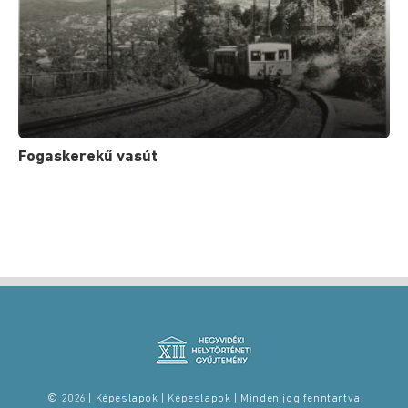
Fogaskerekű vasút
© 2026 | Képeslapok | Képeslapok | Minden jog fenntartva