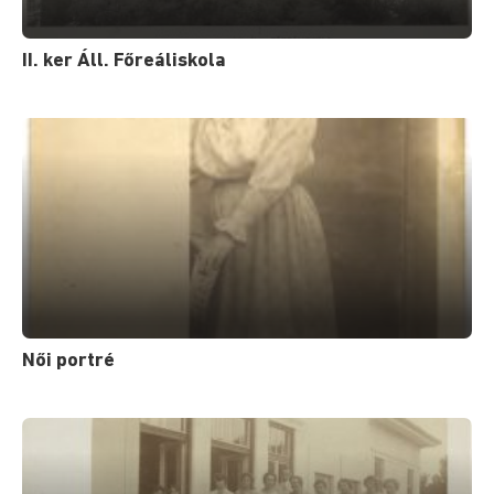
II. ker Áll. Főreáliskola
Női portré