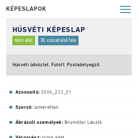
KÉPESLAPOK
HÚSVÉTI KÉPESLAP
nincs adat
XX. század első fele
Húsvéti üdvözlet. Futott. Postabélyegző:
Azonosító:
2006_233_01
Szerző:
ismeretlen
Ábrázolt személyek:
Brumiller László
Városrész:
nincs adat