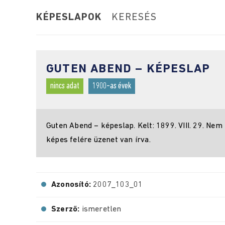
KÉPESLAPOK
KERESÉS
GUTEN ABEND – KÉPESLAP
nincs adat
1900-as évek
Guten Abend – képeslap. Kelt: 1899. VIII. 29. Nem f
képes felére üzenet van írva.
Azonosító:
2007_103_01
Szerző:
ismeretlen