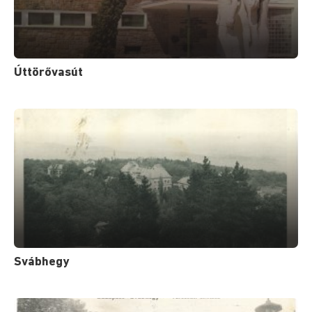
Úttörővasút
Svábhegy