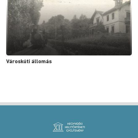
Városkúti állomás