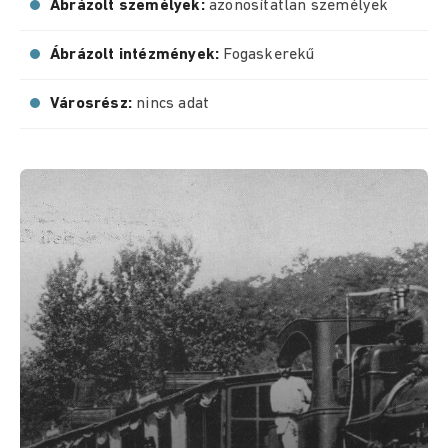
Ábrázolt személyek:
azonosítatlan személyek
Ábrázolt intézmények:
Fogaskerekű
Városrész:
nincs adat