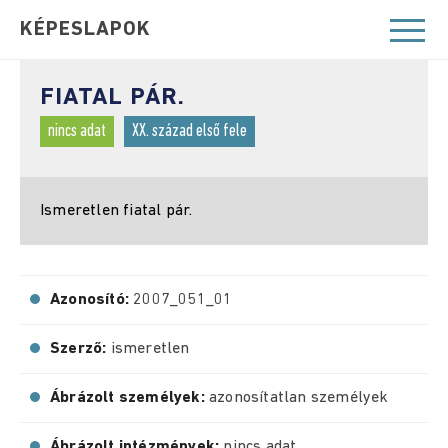
KÉPESLAPOK
FIATAL PÁR.
nincs adat
XX. század első fele
Ismeretlen fiatal pár.
Azonosító:
2007_051_01
Szerző:
ismeretlen
Ábrázolt személyek:
azonosítatlan személyek
Ábrázolt intézmények:
nincs adat