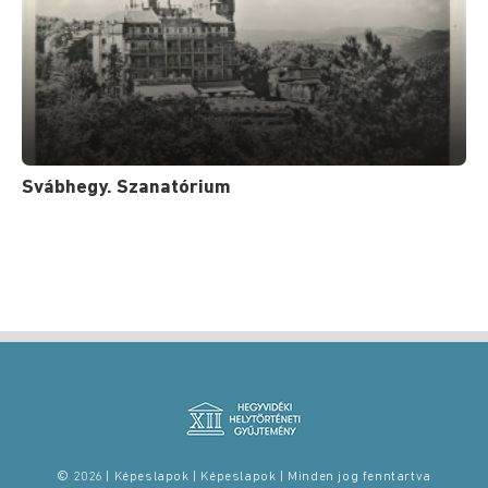
Svábhegy. Szanatórium
© 2026 | Képeslapok | Képeslapok | Minden jog fenntartva