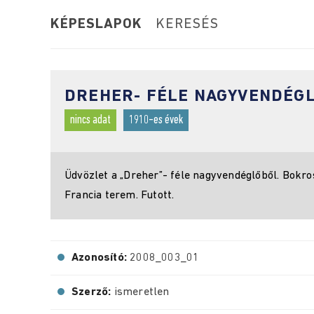
KÉPESLAPOK
KERESÉS
DREHER- FÉLE NAGYVENDÉG
nincs adat
1910-es évek
Üdvözlet a „Dreher”- féle nagyvendéglőből. Bokro
Francia terem. Futott.
Azonosító:
2008_003_01
Szerző:
ismeretlen