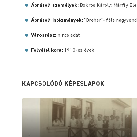
Ábrázolt személyek:
Bokros Károly; Márffy Ele
Ábrázolt intézmények:
"Dreher"- féle nagyvend
Városrész:
nincs adat
Felvétel kora:
1910-es évek
KAPCSOLÓDÓ KÉPESLAPOK