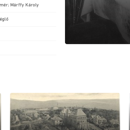
mér; Márffy Károly
églő