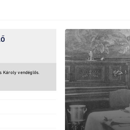
LŐ
s Károly vendéglős.