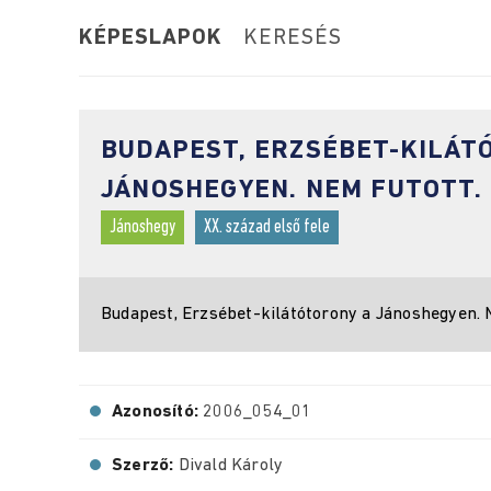
KÉPESLAPOK
KERESÉS
BUDAPEST, ERZSÉBET-KILÁT
JÁNOSHEGYEN. NEM FUTOTT.
Jánoshegy
XX. század első fele
Budapest, Erzsébet-kilátótorony a Jánoshegyen. 
Azonosító:
2006_054_01
Szerző:
Divald Károly