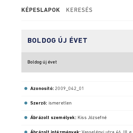
KÉPESLAPOK
KERESÉS
BOLDOG ÚJ ÉVET
Boldog új évet
Azonosító:
2009_042_01
Szerző:
ismeretlen
Ábrázolt személyek:
Kiss Józsefné
Ábrázolt intézmények:
Vasselényi utca 46. III. e.