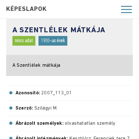
KÉPESLAPOK
A SZENTLÉLEK MÁTKÁJA
nincs adat
1900-as évek
A Szentlélek mátkája
Azonosító:
2007_113_01
Szerző:
Szilágyi M.
Ábrázolt személyek:
olvashatatlan személy
Ábrázolt intézmények:
Kesztölcz; Ferenciek tere 7.