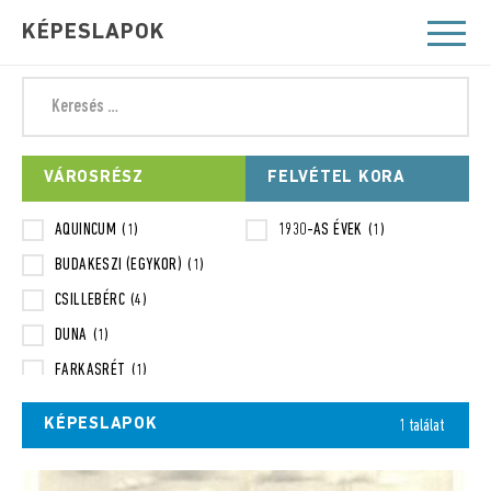
KÉPESLAPOK
VÁROSRÉSZ
FELVÉTEL KORA
AQUINCUM
1930-AS ÉVEK
(1)
(1)
BUDAKESZI (EGYKOR)
(1)
CSILLEBÉRC
(4)
DUNA
(1)
FARKASRÉT
(1)
FARKASVÖLGY
(8)
KÉPESLAPOK
1 találat
FÖLDALATTI
(1)
HEGYVIDÉK
(1)