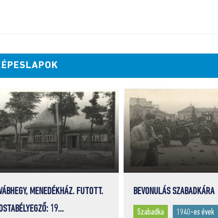
KÉPESLAPOK
VÁBHEGY, MENEDÉKHÁZ. FUTOTT.
BEVONULÁS SZABADKÁRA
OSTABÉLYEGZŐ: 19...
Szabadka
1940-es évek