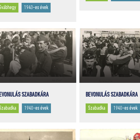
Svábhegy
1940-es évek
EVONULÁS SZABADKÁRA
BEVONULÁS SZABADKÁRA
Szabadka
1940-es évek
Szabadka
1940-es évek