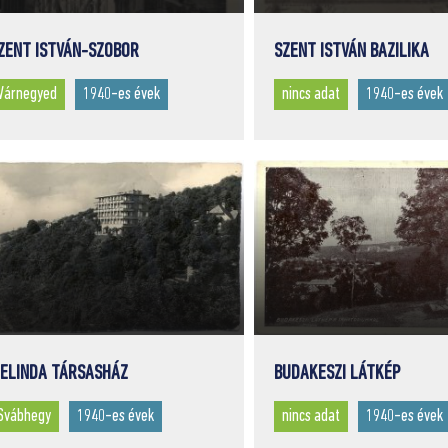
ZENT ISTVÁN-SZOBOR
SZENT ISTVÁN BAZILIKA
Várnegyed
1940-es évek
nincs adat
1940-es évek
ELINDA TÁRSASHÁZ
BUDAKESZI LÁTKÉP
Svábhegy
1940-es évek
nincs adat
1940-es évek