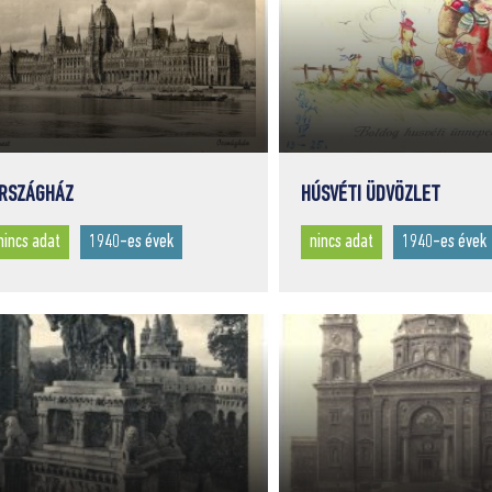
RSZÁGHÁZ
HÚSVÉTI ÜDVÖZLET
nincs adat
1940-es évek
nincs adat
1940-es évek