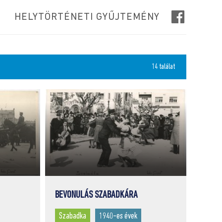
HELYTÖRTÉNETI GYŰJTEMÉNY
14 találat
BEVONULÁS SZABADKÁRA
Szabadka
1940-es évek